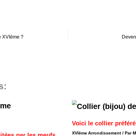
e XVIème ?
Deven
s:
Voici le collier préfé
XVIème Arrondissement
/ Par
M
itées par les meufs