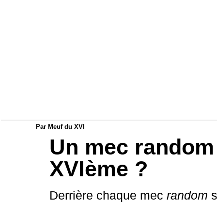
Aller
au
contenu
Par
Meuf du XVI
Un mec random p
XVIème ?
Derrière chaque mec
random
s