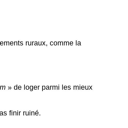
rtements ruraux, comme la
om
» de loger parmi les mieux
s finir ruiné.